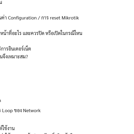
น
นค่า Configuration / การ reset Mikrotik
ทำหน้าที่อะไร และควรปิด หรือเปิดในกรณีไหน
ริการอินเตอร์เน็ต
หนจึงเหมาะสม?
m
าร Loop ของ Network
์ใช้งาน