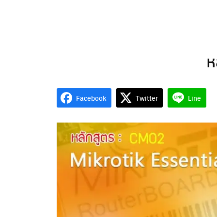
Skip
to
content
ห
Facebook
Twitter
Line