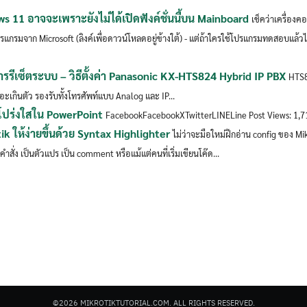
ws 11 อาจจะเพราะยังไม่ได้เปิดฟังค์ชั่นนี้บน Mainboard
เช็คว่าเครื่อง
ปรแกรมจาก Microsoft (ลิงค์เพื่อดาวน์โหลดอยู่ข้างใต้) - แต่ถ้าใครใช้โปรแกรมทดสอบแล้วได
ีเซ็ตระบบ – วิธีตั้งค่า Panasonic KX-HTS824 Hybrid IP PBX
HTS82
ยอะเกินตัว รองรับทั้งโทรศัพท์แบบ Analog และ IP...
ปร่งใสใน PowerPoint
FacebookFacebookXTwitterLINELine Post Views: 1,71
ik ให้ง่ายขึ้นด้วย Syntax Highlighter
ไม่ว่าจะมือใหม่ฝึกอ่าน config ของ Mi
นคำสั่ง เป็นตัวแปร เป็น comment หรือแม้แต่คนที่เริ่มเขียนโค๊ด...
©2026 MIKROTIKTUTORIAL.COM. ALL RIGHTS RESERVED.