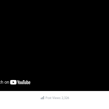
Search
Search
for:
Post Views:
2,326