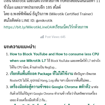
เรียน Mikrotik และเน็ตเวิร์กด้วยภาพ กับคอร์สออนไลน์เนื้อหา 11
ชั่วโมง และภาพประกอบอีก 185 สไลด์
โดย อ.พงษ์พิพัฒน์ ธัญวิรภาพ (Mikrotik Certified Trainer)
สนใจติดต่อ LINE ID: @mikrotik
https://bit.ly/MikrotikLineOA
#เรียนเน็ตเวิร์กด้วยภาพ
Post Views:
645
บทความแนะนำ:
How to Block YouTube and How to consume less CPU
when use Mikrotik L7
วิธี Block YouTube และเทคนิคใช้ L7 อย่างไร
ให้กิน CPU น้อย, ด้านล่างเป็น RegExp...
เรียกคืนพื้นที่ถอด Package ที่ไม่ได้ใช้งาน
ตัดปัญหา อัพเกรด
RouterOS ไม่ได้, อุปกรณ์ Hang, Log เต็ม ฯลฯ เนื่องจากพื้นที่ไม่พอ...
เครื่องมือต่อสู้ความช้าของ Google Chrome #ตัวที่2
มาต่อ
กันด้วยวิธีแก้ปัญหา Google Chrome ทำงานช้า หรือว่ากินทรัพยากรเครื่อง
เยอะ ด้วยเครื่องมือตัวที่ 2 กัน...