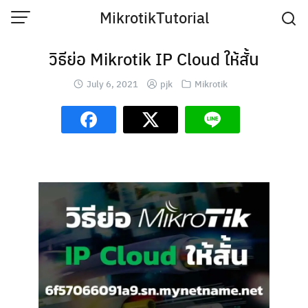
Skip
MikrotikTutorial
to
content
วิธีย่อ Mikrotik IP Cloud ให้สั้น
July 6, 2021
pjk
Mikrotik