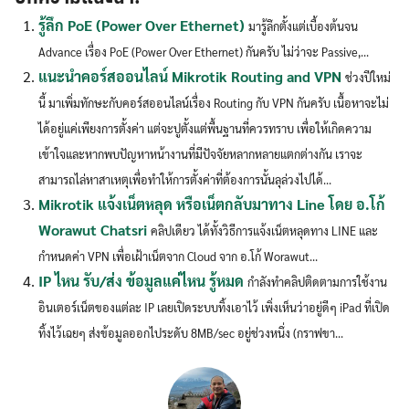
Search
Search
for:
รู้ลึก PoE (Power Over Ethernet)
มารู้ลึกตั้งแต่เบื้องต้นจน
Advance เรื่อง PoE (Power Over Ethernet) กันครับ ไม่ว่าจะ Passive,...
แนะนำคอร์สออนไลน์ Mikrotik Routing and VPN
ช่วงปีใหม่
นี้ มาเพิ่มทักษะกับคอร์สออนไลน์เรื่อง Routing กับ VPN กันครับ เนื้อหาจะไม่
ได้อยู่แค่เพียงการตั้งค่า แต่จะปูตั้งแต่พื้นฐานที่ควรทราบ เพื่อให้เกิดความ
เข้าใจและหากพบปัญหาหน้างานที่มีปัจจัยหลากหลายแตกต่างกัน เราจะ
สามารถไล่หาสาเหตุเพื่อทำให้การตั้งค่าที่ต้องการนั้นลุล่วงไปได้...
Mikrotik แจ้งเน็ตหลุด หรือเน็ตกลับมาทาง Line โดย อ.โก้
Worawut Chatsri
คลิปเดียว ได้ทั้งวิธีการแจ้งเน็ตหลุดทาง LINE และ
กำหนดค่า VPN เพื่อเฝ้าเน็ตจาก Cloud จาก อ.โก้ Worawut...
IP ไหน รับ/ส่ง ข้อมูลแค่ไหน รู้หมด
กำลังทำคลิปติดตามการใช้งาน
อินเตอร์เน็ตของแต่ละ IP เลยเปิดระบบทิ้งเอาไว้ เพิ่งเห็นว่าอยู่ดีๆ iPad ที่เปิด
ทิ้งไว้เฉยๆ ส่งข้อมูลออกไประดับ 8MB/sec อยู่ช่วงหนึ่ง (กราฟขา...