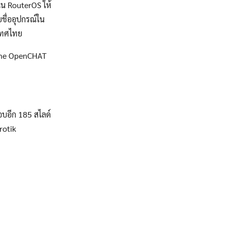
าใน RouterOS ให้
ยชื่ออุปกรณ์ใน
ะเทศไทย
Line OpenCHAT
อบอีก 185 สไลด์
rotik