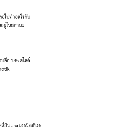
ปเผลอไปทำอะไรกับ
้นอยู่ในสถานะ
อบอีก 185 สไลด์
rotik
หนึ่งใน Error ยอดนิยมที่เจอ