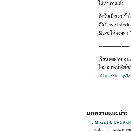
ไม่ทำงานแล้ว
ดังนั้นเมื่อเราเ
ตัว Slave Interf
Slave ให้มองหา P
————————
เรียน Mikrotik แ
โดย อ.พงษ์พิพัฒน
https://bit.ly/
บทความแนะนำ:
Mikrotik DHCP Off
กันใน Log เลย กับ DHCP 